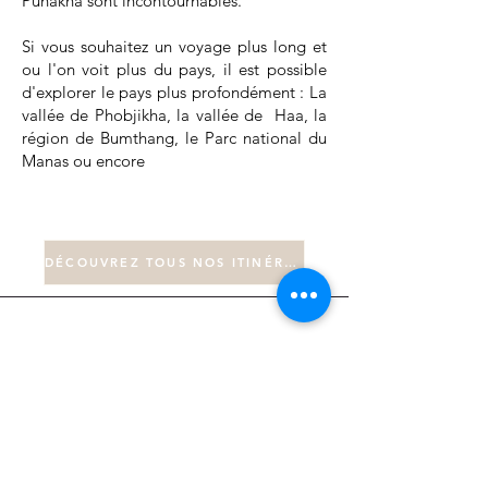
Punakha sont incontournables.
Si vous souhaitez un voyage plus long et
ou l'on voit plus du pays, il est possible
d'explorer le pays plus profondément : La
vallée de Phobjikha, la vallée de Haa, la
région de Bumthang, le Parc national du
Manas ou encore
DÉCOUVREZ TOUS NOS ITINÉRAIRES
Expertise du terrain
Nous ne proposons que des destinations
que nous connaissons et avons aimées.