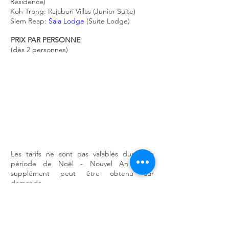
Résidence)
Koh Trong: Rajabori Villas (Junior Suite)
Siem Reap:
Sala Lodge
(Suite Lodge)
PRIX PAR PERSONNE
(dès 2 personnes)
Les tarifs ne sont pas valables durant la
période de Noël - Nouvel An et le
supplément peut être obtenu sur
demande.
Les prix sont indicatifs. Veuillez nous
contacter pour obtenir le prix exact ou les
éventuelles offres spéciales en fonction de