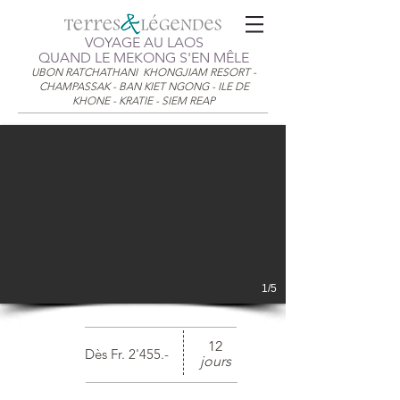
VOYAGE AU LAOS
QUAND LE MEKONG S'EN MÊLE
UBON RATCHATHANI KHONGJIAM RESORT -
CHAMPASSAK - BAN KIET NGONG - ILE DE
KHONE - KRATIE - SIEM REAP
1/5
12
Dès Fr. 2'455.-
jours