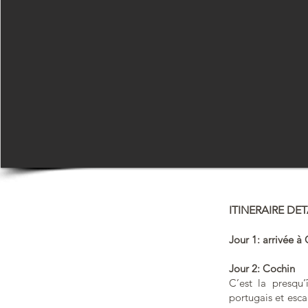
ITINERAIRE DET
Jour 1: arrivée à
Jour 2: Cochin
C’est la presqu’
portugais et esca