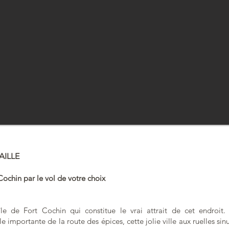
AILLE
 Cochin par le vol de votre choix
île de Fort Cochin qui constitue le vrai attrait de cet endroit
le importante de la route des épices, cette jolie ville aux ruelles si