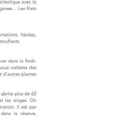
clectique avec le
gaises… Les filets
ntations, hévéas,
touflants.
er dans la forêt.
vous visiterez des
t d’autres plantes
 abrite plus de 62
et les singes. On
cevoir. Il est par
dans la réserve,