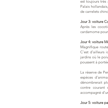
est toujours trè
Palais hollandais
de carrelets chino
Jour 3: voiture C
Après les cocoti
cardamome pour en
Jour 4: voiture M
Magnifique route
C’est d’ailleurs 
jardins où le poi
poussent à porté
La réserve de Per
espèces d’animau
dénombrerait plu
contre courant 
accompagné d’un 
Jour 5: voiture p