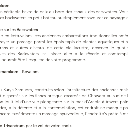
rakom
 véritable havre de paix au bord des canaux des backwaters. Vous p
des backwaters en petit bateau ou simplement savourer ce paysage 
re sur les Backwaters
tée en kettuvalam, ces anciennes embarcations traditionnelles am
 frayer un passage parmi les épais tapis de plantes aquatiques et 
ans et autres oiseaux de cette vie lacustre, observer le quoti
ives des Backwaters, se laisser aller à la rêverie et comtemp
e pourrait être l'esquisse de votre programme.
 Kumarakom - Kovalam
 Surya Samudra, construits selon l'architecture des anciennes mais
t dispersés sur les flancs presque escarpés de Chowara au sud d
'on jouit ici d'une vue plongeante sur la mer d'Arabie à travers palm
des, à la détente et à la contemplation, cet endroit ne manque pa
ncore expérimenté un massage ayurvedique, l'endroit s'y prête à me
e Trivandrum par le vol de votre choix