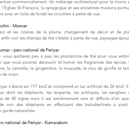
s active commercialement. Un mélange architectural pour le moins é
, l’Eglise St-François, la synagogue et ses anciennes maisons portu
is avec en toile de fonds les cocotiers à perte de vue.
ochin - Munnar
ers et les rizières de la plaine, changement de décor et de pla
fin voir les champs de thé s’étaler à perte de vue, paysages épous
unnar - parc national de Periyar
: vous quitterez peu à peu les plantations de thé pour vous enfonc
ici que vous pourrez découvrir et humer les fragrances des épices, 
vre, la cannelle, le gingembre, la muscade, le clou de girofle et tan
e de main.
iyar s’étend sur 777 km2 et comprend un lac artificiel de 26 km2. Il
x dont les éléphants, les léopards, les antilopes, les sangliers 
s de 40 tigres mais il est extrêmement rare et difficile d’en aper
de voir des éléphants en effectuant des balades/treks à pied 
guide-naturaliste.
arc national de Periyar - Kumarakom