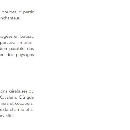
ourrez ici partir
enchanteur.
énagées en bateau
apercevoir martin-
dien paisible des
ler des paysages
ons kéralaises ou
e Kovalam. Où que
iers et cocotiers.
s de charme et si
rveille.