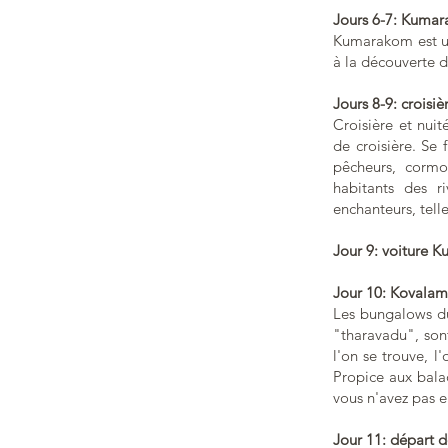
Jours 6-7: Kuma
Kumarakom est un
à la découverte 
Jours 8-9: croisiè
Croisière et nui
de croisière. Se
pêcheurs, cormor
habitants des r
enchanteurs, tell
Jour 9: voiture
Jour 10: Kovalam
Les bungalows du
"tharavadu", son
l'on se trouve, l
Propice aux bala
vous n'avez pas e
Jour 11: départ d