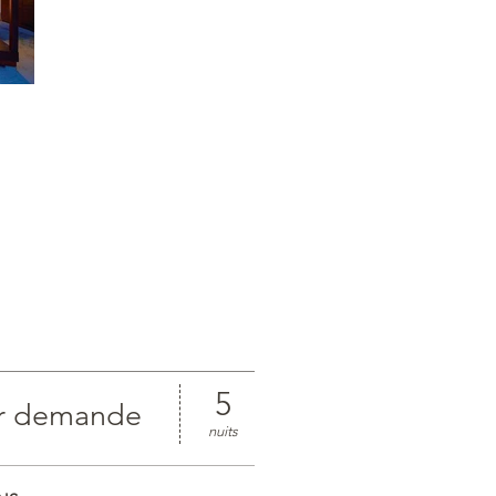
5
ur demande
nuits