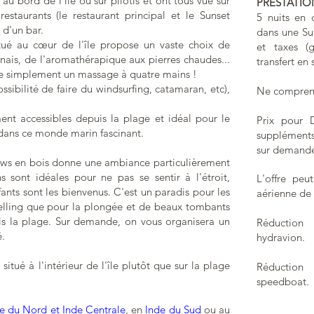
 au bord de l'île ou sur pilotis et ont tous vue sur
PRESTATIO
estaurants (le restaurant principal et le Sunset
5 nuits en
 d'un bar.
dans une Sup
itué au cœur de l'île propose un vaste choix de
et taxes (
nais, de l'aromathérapique aux pierres chaudes...
transfert en
tre simplement un massage à quatre mains !
ssibilité de faire du windsurfing, catamaran, etc),
Ne comprend 
ement accessibles depuis la plage et idéal pour le
Prix pour D
dans ce monde marin fascinant.
suppléments
sur demand
ows en bois donne une ambiance particulièrement
s sont idéales pour ne pas se sentir à l'étroit,
L'offre peu
ants sont les bienvenus. C'est un paradis pour les
aérienne de 
kelling que pour la plongée et de beaux tombants
is la plage. Sur demande, on vous organisera un
Réduction
é.
hydravion.
 situé à l'intérieur de l'île plutôt que sur la plage
Réduction
speedboat.
e du Nord et Inde Centrale
, en
Inde du Sud
ou au