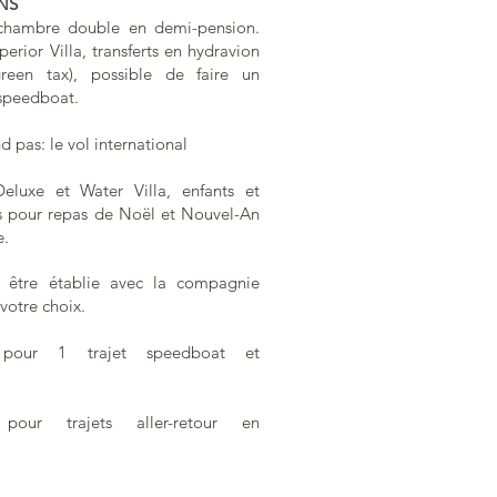
NS
 chambre double en demi-pension.
erior Villa, transferts en hydravion
green tax), possible de faire un
 speedboat.
pas: le vol international
eluxe et Water Villa, enfants et
 pour repas de Noël et Nouvel-An
e.
t être établie avec la compagnie
votre choix.
 pour 1 trajet speedboat et
 pour trajets aller-retour en