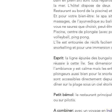
bain en plein air) sont tous répartis
la mer. L'hôtel dispose de deux r
Restaurant au bord de la piscine) et
Et pour votre bien-être: le spa s
massages, de l'ayurvedique au bali
vous ne saurez que choisir, peut-ê
Piscine, centre de plongée (avec po
volleyball, ping pong.
L'île est entourée de récifs facil
snorkelling et pour une immersion 
Esprit:
la ligne épurée des bungal
réussie à cette île. Ses dimension
l'ambiance y est calme mais les enf
plongeurs aussi bien pour le snor
sont accessibles directement depu
dîner sur la plage sous un ciel étoil
Petit bémol:
le restaurant principal
ou sur pilotis.
A combiner:
avec un voyage en
Ind