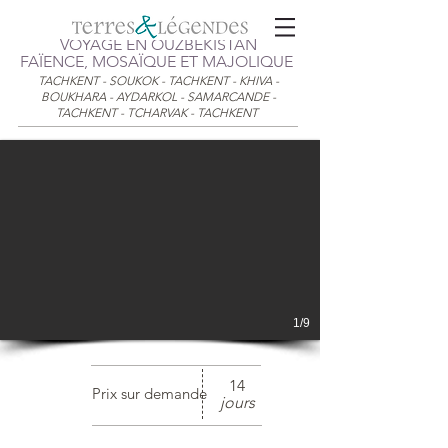
VOYAGE EN OUZBÉKISTAN
FAÏENCE, MOSAÏQUE ET MAJOLIQUE
TACHKENT - SOUKOK - TACHKENT - KHIVA -
BOUKHARA - AYDARKOL - SAMARCANDE -
TACHKENT - TCHARVAK - TACHKENT
1/9
14
Prix sur demande
jours