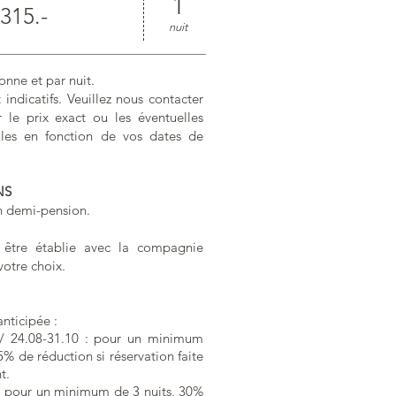
1
 315.-
nuit
onne et par nuit.
 indicatifs. Veuillez nous contacter
 le prix exact ou les éventuelles
iales en fonction de vos dates de
NS
 demi-pension.
t être établie avec la compagnie
votre choix.
nticipée :
 / 24.08-31.10 : pour un minimum
5% de réduction si réservation faite
t.
: pour un minimum de 3 nuits, 30%