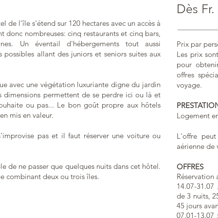
Dès Fr.
el de l'île s'étend sur 120 hectares avec un accès à
nt donc nombreuses: cinq restaurants et cinq bars,
ines. Un éventail d'hébergements tout aussi
Prix par pers
 possibles allant des juniors et seniors suites aux
Les prix sont
pour obtenir
offres spéc
e avec une végétation luxuriante digne du jardin
voyage.
s dimensions permettent de se perdre ici ou là et
 souhaite ou pas... Le bon goût propre aux hôtels
PRESTATIO
en mis en valeur.
Logement en
 s'improvise pas et il faut réserver une voiture ou
L'offre peu
aérienne de 
ible de ne passer que quelques nuits dans cet hôtel.
OFFRES
 combinant deux ou trois îles.
Réservation a
14.07-31.07
de 3 nuits, 2
45 jours avan
07.01-13.07 