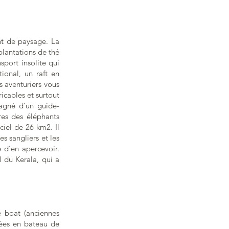
nt de paysage. La
plantations de thé
port insolite qui
ional, un raft en
 aventuriers vous
icables et surtout
pagné d’un guide-
res des éléphants
ciel de 26 km2. Il
s sangliers et les
e d’en apercevoir.
l du Kerala, qui a
e boat (anciennes
gées en bateau de