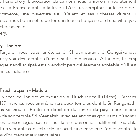
rs Pondichéry. L'évocation de ce nom nous ramène immédiatemen
des. La France établit à la fin du 17è s. un comptoir sur la côte 
mmerce, une ouverture sur l'Orient et ses richesses durant un
e composition insolite de forte influence française et d'une ville ty
ctère avenant.
ery.
y - Tanjore
Tanjore, vous vous arrêterez à Chidambaram, à Gongaikonda
y voir des temples d'une beauté éblouissante. A Tanjore, le tem
que nandi sculpté est un endroit particulièrement agréable où il es
milles indiennes.
 Tiruchirappalli - Madurai
visites de Tanjore et excursion à Tiruchirappalli (Trichy). L'asce
 437 marches vous emmène vers deux temples dont le Sri Rangana
ux vishnouite. Route en direction du centre du pays pour rejoind
te de son temple Sri Meenakshi avec ses énormes gopurams où sont r
es personnages sacrés, ne laisse personne indifférent. Au-del
est un véritable concentré de la société indienne que l'on rencontre, 
s d'or menant aux sanctuaires.