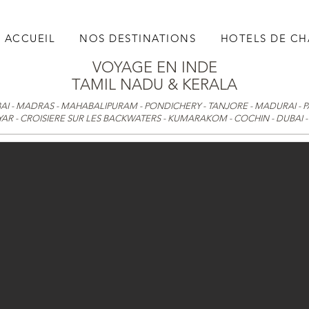
ACCUEIL
NOS DESTINATIONS
HOTELS DE C
VOYAGE EN INDE
TAMIL NADU & KERALA
AI - MADRAS - MAHABALIPURAM - PONDICHERY - TANJORE - MADURAI - 
YAR - CROISIERE SUR LES BACKWATERS - KUMARAKOM - COCHIN - DUBAI 