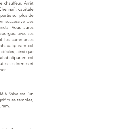
e chauffeur. Arrêt
Chennai), capitale
partis sur plus de
on successive des
incts. Vous aurez
Georges, avec ses
ent les commerces
Mahabalipuram est
siècles, ainsi que
Mahabalipuram est
utes ses formes et
mer.
é à Shiva est l'un
gnifiques temples,
puram.