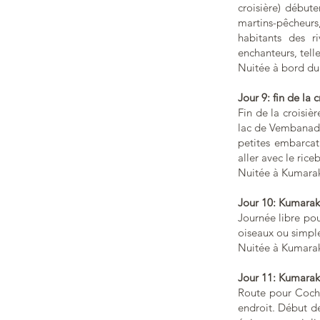
croisière) début
martins-pêcheurs,
habitants des r
enchanteurs, tell
Nuitée à bord du
Jour 9: fin de la c
Fin de la croisi
lac de Vembanad 
petites embarcat
aller avec le rice
Nuitée à Kumara
Jour 10: Kumara
Journée libre pou
oiseaux ou simple
Nuitée à Kumara
Jour 11: Kumara
Route pour Cochin
endroit. Début de