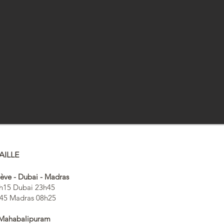
AILLE
nève - Dubai - Madras
h15 Dubai 23h45
45 Madras 08h25
 Mahabalipuram