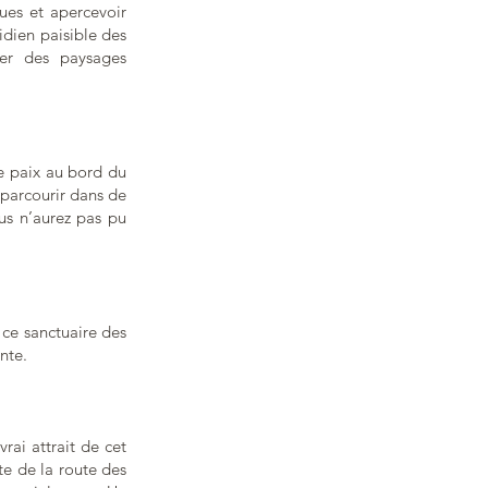
ues et apercevoir
idien paisible des
ler des paysages
de paix au bord du
 parcourir dans de
us n’aurez pas pu
 ce sanctuaire des
nte.
rai attrait de cet
te de la route des