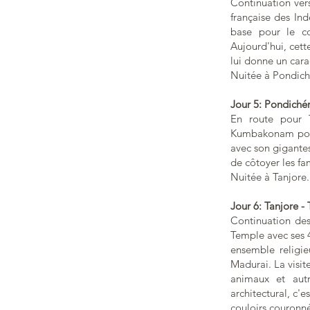
Continuation ve
française des In
base pour le co
Aujourd'hui, cett
lui donne un cara
Nuitée à Pondich
Jour 5: Pondichér
En route pour 
Kumbakonam pour 
avec son gigantes
de côtoyer les fa
Nuitée à Tanjore.
Jour 6: Tanjore -
Continuation des 
Temple avec ses
ensemble religie
Madurai. La visi
animaux et autr
architectural, c'
couloirs couronné