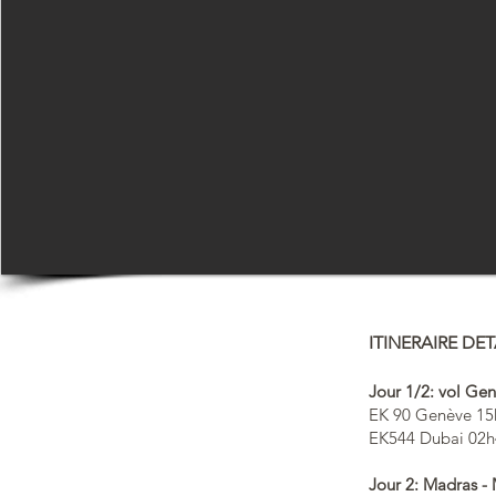
ITINERAIRE DET
Jour 1/2: vol Ge
EK 90 Genève 15
EK544 Dubai 02h
J
our
2: Madras -