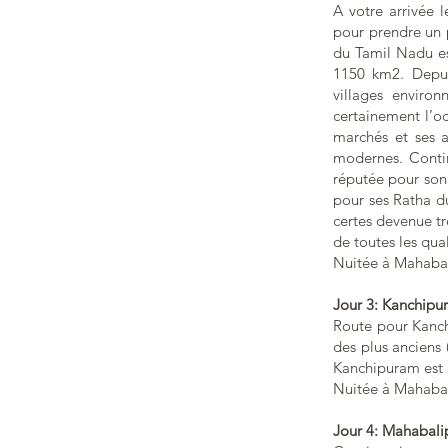
A votre arrivée 
pour prendre un 
du Tamil Nadu est
1150 km2. Depuis
villages environ
certainement l’o
marchés et ses a
modernes. Contin
réputée pour son
pour ses Ratha d
certes devenue tr
de toutes les qua
Nuitée à Mahaba
Jour 3: Kanchip
Route pour Kanchi
des plus anciens 
Kanchipuram est 
Nuitée à Mahaba
Jour 4: Mahabal