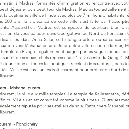
le matin à Madras, formalités d’immigration et rencontre avec votr
petit déjeuner puis petit tour de Madras. Madras (ou actuellement 
 la quatrième ville de l’Inde avec plus de 7 millions d’habitants ré
 200 ans, la croissance de cette ville s’est faite par l’absorpti
nants. Aujourd’hui, Madras est composée de quartiers bien dist
ccasion de vous balader dans Georgetown au Nord du Fort Saint-
rtisans ou dans Anna Salai, cette longue artère où se concentr
uation vers Mahabalipuram. Jolie petite ville en bord de mer, 
 temple du Rivage, régulièrement baigné par les vagues depuis des 
u sud et de ses bas-reliefs représentant “la Descente du Gange”. 
ès touristique et toutes les boutiques recèlent de sculptures, dans to
lités. Mais c'est aussi un endroit charmant pour profiter du bord de 
lipuram.
uram - Mahabalipuram
puram, la ville aux mille temples. Le temple de Kailasanatha, dédi
(fin du VII è s.) et est considéré comme le plus beau. Outre ses ma
également réputée pour ses ateliers de soie. Retour vers Mahabali
lipuram.
ipuram - Pondichéry