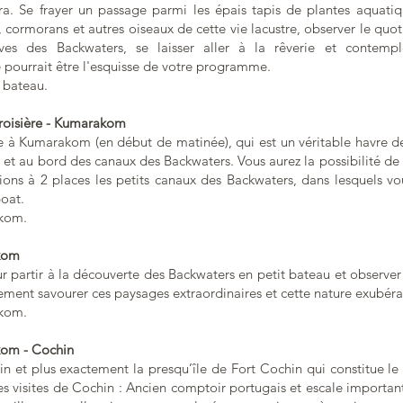
era. Se frayer un passage parmi les épais tapis de plantes aquatiq
 cormorans et autres oiseaux de cette vie lacustre, observer le quot
ives des Backwaters, se laisser aller à la rêverie et contemp
e pourrait être l'esquisse de votre programme.
 bateau.
roisière
- Kumarakom
ère à Kumarakom (en début de matinée), qui est un véritable havre 
et au bord des canaux des Backwaters. Vous aurez la possibilité de
ions à 2 places les petits canaux des Backwaters, dans lesquels vo
boat.
kom.
kom
r partir à la découverte des Backwaters en petit bateau et observer
ment savourer ces paysages extraordinaires et cette nature exubéra
kom.
kom - Cochin
 et plus exactement la presqu’île de Fort Cochin qui constitue le v
s visites de Cochin : Ancien comptoir portugais et escale importan