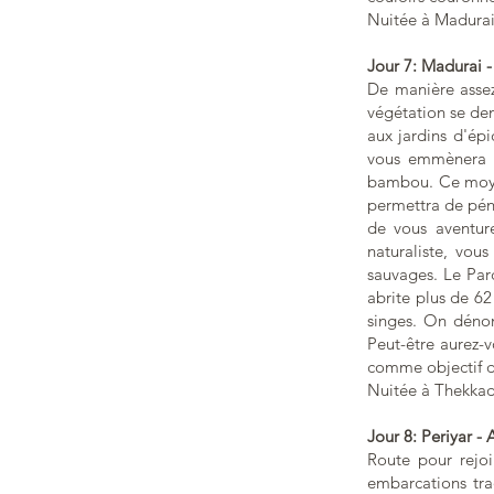
Nuitée à Madurai
Jour 7: Madurai 
De manière assez
végétation se den
aux jardins d'ép
vous emmènera su
bambou. Ce moyen
permettra de péné
de vous aventur
naturaliste, vou
sauvages.
Le Par
abrite plus de 62
singes. On dénom
Peut-être aurez-v
comme objectif d’
Nuitée à Thekkad
Jour 8: Periyar - 
Route pour rejoi
embarcations tra