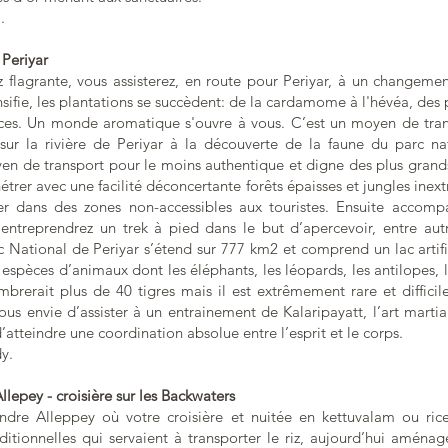
.
- Periyar
 flagrante, vous assisterez, en route pour Periyar, à un changeme
sifie, les plantations se succèdent: de la cardamome à l'hévéa, des 
ices. Un monde aromatique s'ouvre à vous. C’est un moyen de trans
r la rivière de Periyar à la découverte de la faune du parc nat
 de transport pour le moins authentique et digne des plus grands
trer avec une facilité déconcertante forêts épaisses et jungles inextr
er dans des zones non-accessibles aux touristes. Ensuite accom
s entreprendrez un trek à pied dans le but d’apercevoir, entre aut
c National de Periyar s’étend sur 777 km2 et comprend un lac artifi
 espèces d’animaux dont les éléphants, les léopards, les antilopes, le
brerait plus de 40 tigres mais il est extrêmement rare et difficil
ous envie d’assister à un entrainement de Kalaripayatt, l’art martia
atteindre une coordination absolue entre l’esprit et le corps.
y.
Allepey - croisière sur les Backwaters
ndre Alleppey où votre croisière et nuitée en kettuvalam ou ric
ditionnelles qui servaient à transporter le riz, aujourd’hui aména