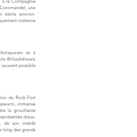
t à la Compagnie
de Coromandel, une
 siècle environ.
piquement indienne
cholapuram et à
ple Brihadishwara
t souvent possible
nsion du Rock Fort
thaswami, immense
re la grouillante
eprésentés dieux,
à de son intérêt
le long des grands