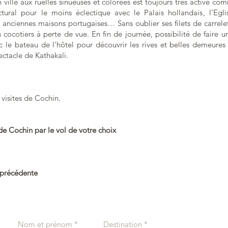
ie ville aux ruelles sinueuses et colorées est toujours très active c
tural pour le moins éclectique avec le Palais hollandais, l’Eglis
 anciennes maisons portugaises… Sans oublier ses filets de carrele
s cocotiers à perte de vue. E
n fin de journée, possibilité de faire u
ec le bateau de l’hôtel pour découvrir les rives et belles demeure
ectacle de Kathakali.
visites de Cochin.
de Cochi
n par le vol de votre choix
 précédente