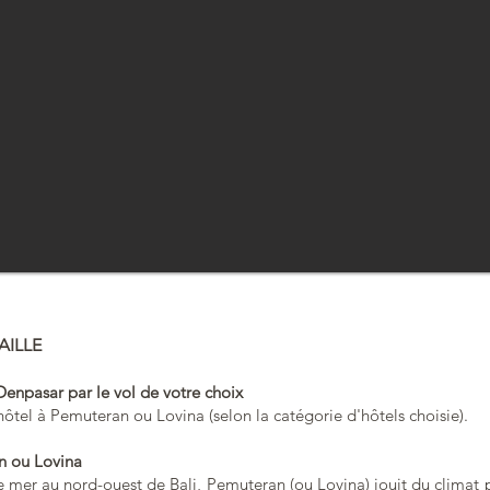
AILLE
 Denpasar par le vol de votre choix
 hôtel à Pemuteran ou Lovina (selon la catégorie d'hôtels choisie).
n ou Lovina
 mer au nord-ouest de Bali, Pemuteran (ou Lovina) jouit du climat 