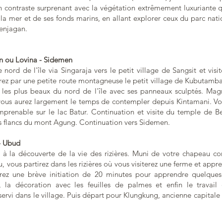
 un contraste surprenant avec la végétation extrêmement luxuriante 
 la mer et de ses fonds marins, en allant explorer ceux du parc nati
Menjagan.
n ou Lovina - Sidemen
 nord de l'île via Singaraja vers le petit village de Sangsit et visi
drez par une petite route montagneuse le petit village de Kubutamb
 les plus beaux du nord de l'île avec ses panneaux sculptés. Magn
ous aurez largement le temps de contempler depuis Kintamani. Vo
mprenable sur le lac Batur. Continuation et visite du temple de B
es flancs du mont Agung. Continuation vers Sidemen.
 - Ubud
 à la découverte de la vie des rizières. Muni de votre chapeau co
vous partirez dans les rizières où vous visiterez une ferme et appre
urez une brève initiation de 20 minutes pour apprendre quelque
e, la décoration avec les feuilles de palmes et enfin le travail
 servi dans le village. Puis départ pour Klungkung, ancienne capitale 