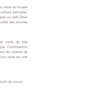
is visite du musée
ulture balinaise.
repas au café Dewi
visite des sources
t visite du très
que. Continuation
ns les rizières de
Lot, situé sur une
a fin du circuit.