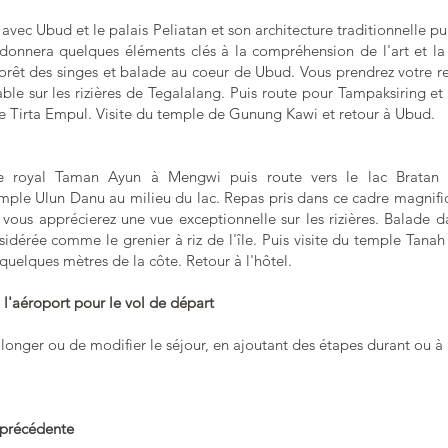
 avec Ubud et le palais Peliatan et son architecture traditionnelle pu
onnera quelques éléments clés à la compréhension de l'art et la c
 forêt des singes et balade au coeur de Ubud. Vous prendrez votre 
le sur les rizières de Tegalalang. Puis route pour Tampaksiring et 
de Tirta Empul. Visite du temple de Gunung Kawi et retour à Ubud.
e royal Taman Ayun à Mengwi puis route vers le lac Bratan e
ple Ulun Danu au milieu du lac. Repas pris dans ce cadre magnifi
 vous apprécierez une vue exceptionnelle sur les rizières. Balade da
sidérée comme le grenier à riz de l'île. Puis visite du temple Tanah 
à quelques mètres de la côte. Retour à l'hôtel.
à l'aéroport pour le vol de départ
olonger ou de modifier le séjour, en ajoutant des étapes durant ou à l
 précédente