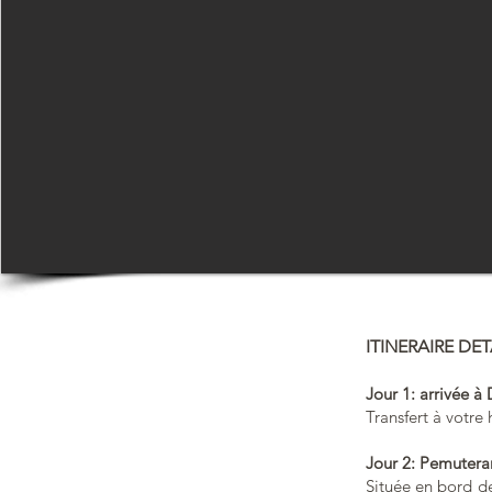
ITINERAIRE DET
Jour 1: arrivée à
Transfert à votre
Jour 2: Pemutera
Située en bord de