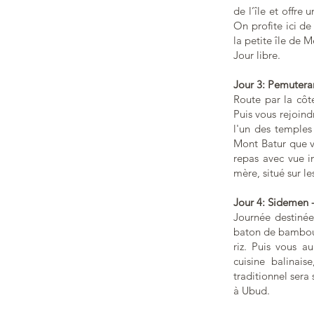
de l’île et offre
On profite ici de
la petite île de 
Jour libre.
Jour 3: Pemutera
Route par la côte
Puis vous rejoin
l'un des temples
Mont Batur que v
repas avec vue i
mère, situé sur l
Jour 4: Sidemen
Journée destinée
baton de bambou, 
riz. Puis vous a
cuisine balinais
traditionnel sera
à Ubud.